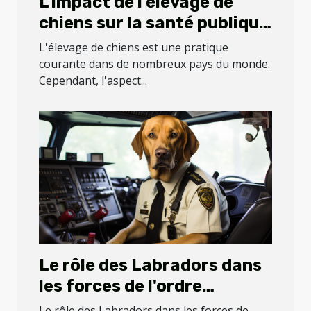
L'impact de l'élevage de
chiens sur la santé publique
: le cas de la ferme des
L'élevage de chiens est une pratique
Carons
courante dans de nombreux pays du monde.
Cependant, l'aspect...
Le rôle des Labradors dans
les forces de l'ordre
internationales
Le rôle des Labradors dans les forces de