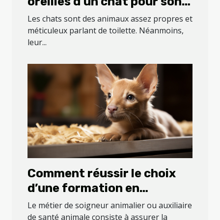
oreilles d'un chat pour son
bien-être ?
Les chats sont des animaux assez propres et
méticuleux parlant de toilette. Néanmoins,
leur...
Comment réussir le choix
d’une formation en
soigneur animalier ou
Le métier de soigneur animalier ou auxiliaire
auxiliaire de santé
de santé animale consiste à assurer la