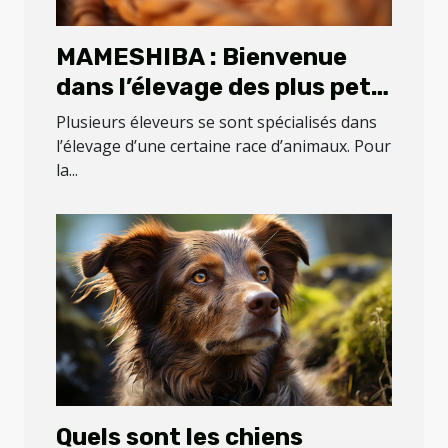
MAMESHIBA : Bienvenue
dans l’élevage des plus petit
shiba du que vous pouvez
Plusieurs éleveurs se sont spécialisés dans
retrouver sur la planète
l’élevage d’une certaine race d’animaux. Pour
la...
Quels sont les chiens