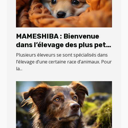
MAMESHIBA : Bienvenue
dans l’élevage des plus petit
shiba du que vous pouvez
Plusieurs éleveurs se sont spécialisés dans
retrouver sur la planète
l’élevage d’une certaine race d’animaux. Pour
la...