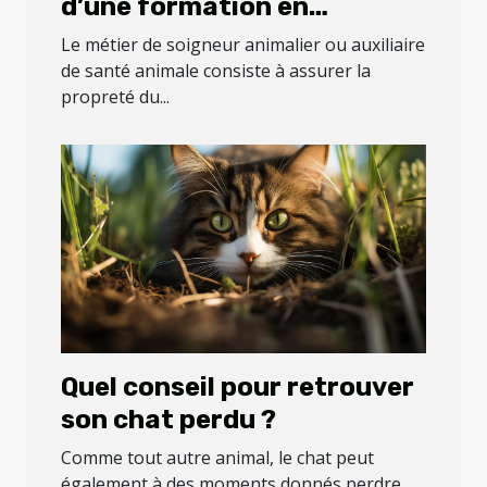
d’une formation en
soigneur animalier ou
Le métier de soigneur animalier ou auxiliaire
auxiliaire de santé
de santé animale consiste à assurer la
propreté du...
animale ?
Quel conseil pour retrouver
son chat perdu ?
Comme tout autre animal, le chat peut
également à des moments donnés perdre