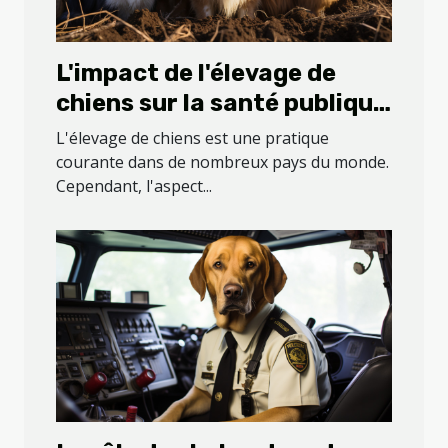
L'impact de l'élevage de
chiens sur la santé publique
: le cas de la ferme des
L'élevage de chiens est une pratique
Carons
courante dans de nombreux pays du monde.
Cependant, l'aspect...