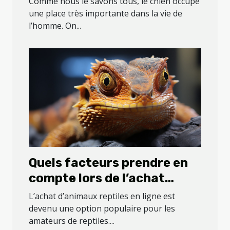
Comme nous le savons tous, le chien occupe
une place très importante dans la vie de
l’homme. On...
Quels facteurs prendre en
compte lors de l’achat
d’animaux reptiles en ligne
L’achat d’animaux reptiles en ligne est
?
devenu une option populaire pour les
amateurs de reptiles....