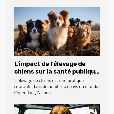
L'impact de l'élevage de
chiens sur la santé publique
: le cas de la ferme des
L'élevage de chiens est une pratique
Carons
courante dans de nombreux pays du monde.
Cependant, l'aspect...