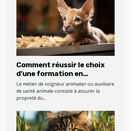
Comment réussir le choix
d’une formation en
soigneur animalier ou
Le métier de soigneur animalier ou auxiliaire
auxiliaire de santé
de santé animale consiste à assurer la
propreté du...
animale ?