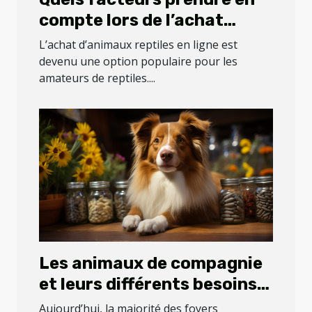
compte lors de l’achat
d’animaux reptiles en ligne
L’achat d’animaux reptiles en ligne est
?
devenu une option populaire pour les
amateurs de reptiles....
Les animaux de compagnie
et leurs différents besoins
en compléments
Aujourd’hui, la majorité des foyers