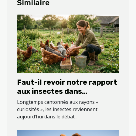
Similaire
Faut-il revoir notre rapport
aux insectes dans
l’alimentation animale ?
Longtemps cantonnés aux rayons «
curiosités », les insectes reviennent
aujourd’hui dans le débat...