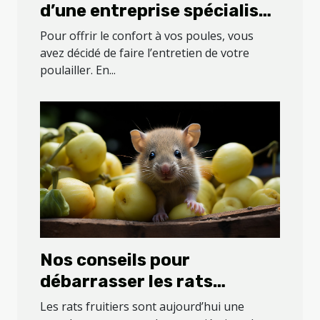
d’une entreprise spécialisée
dans l’entretien de votre
Pour offrir le confort à vos poules, vous
poulailler ?
avez décidé de faire l’entretien de votre
poulailler. En...
Nos conseils pour
débarrasser les rats
fruitiers de votre jardin
Les rats fruitiers sont aujourd’hui une