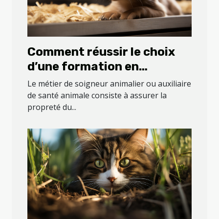
Comment réussir le choix
d’une formation en
soigneur animalier ou
Le métier de soigneur animalier ou auxiliaire
auxiliaire de santé
de santé animale consiste à assurer la
propreté du...
animale ?