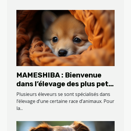
MAMESHIBA : Bienvenue
dans l’élevage des plus petit
shiba du que vous pouvez
Plusieurs éleveurs se sont spécialisés dans
retrouver sur la planète
l’élevage d’une certaine race d’animaux. Pour
la...