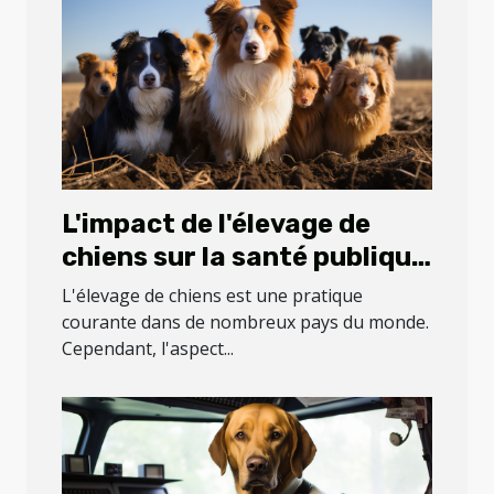
L'impact de l'élevage de
chiens sur la santé publique
: le cas de la ferme des
L'élevage de chiens est une pratique
Carons
courante dans de nombreux pays du monde.
Cependant, l'aspect...