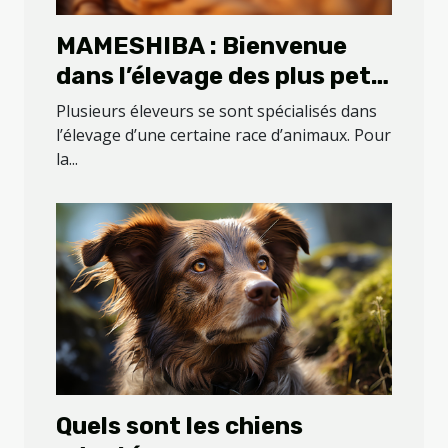
MAMESHIBA : Bienvenue
dans l’élevage des plus petit
shiba du que vous pouvez
Plusieurs éleveurs se sont spécialisés dans
retrouver sur la planète
l’élevage d’une certaine race d’animaux. Pour
la...
Quels sont les chiens