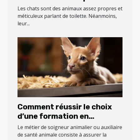
bien-être ?
Les chats sont des animaux assez propres et
méticuleux parlant de toilette. Néanmoins,
leur...
Comment réussir le choix
d’une formation en
soigneur animalier ou
Le métier de soigneur animalier ou auxiliaire
auxiliaire de santé
de santé animale consiste à assurer la