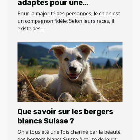
adaptés pour une
septuagénaire ?
Pour la majorité des personnes, le chien est
un compagnon fidèle. Selon leurs races, il
existe des...
Que savoir sur les bergers
blancs Suisse ?
On a tous été une fois charmé par la beauté
des bergers blancs Suisse à cause de leurs