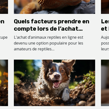
en
Quels facteurs prendre en
Le
compte lors de l’achat
et
d’animaux reptiles en ligne
en
cupe
L’achat d’animaux reptiles en ligne est
Aujo
?
al
devenu une option populaire pour les
pos
amateurs de reptiles....
leur