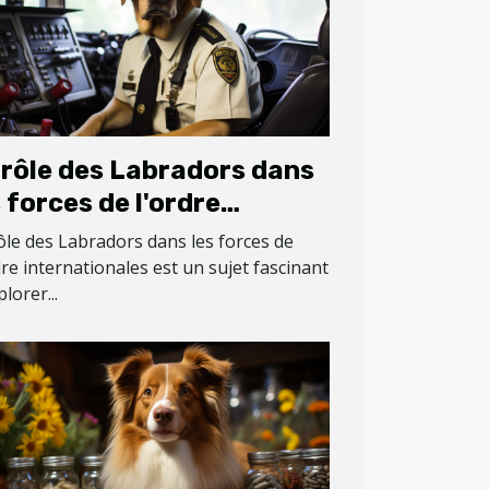
 rôle des Labradors dans
s forces de l'ordre
ternationales
ôle des Labradors dans les forces de
dre internationales est un sujet fascinant
plorer...