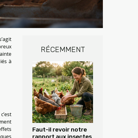
’agit
breux
RÉCEMMENT
ainte
iés à
c’est
ement
ffets
Faut-il revoir notre
iques
rapport aux insectes