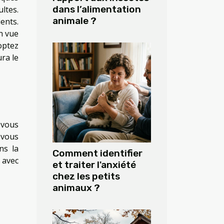
dans l’alimentation
ltes.
animale ?
ents.
n vue
optez
ra le
 vous
 vous
ns la
Comment identifier
 avec
et traiter l'anxiété
chez les petits
animaux ?