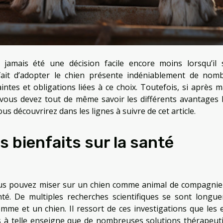
amais été une décision facile encore moins lorsqu’il s
e fait d’adopter le chien présente indéniablement de nom
ntes et obligations liées à ce choix. Toutefois, si après m
n vous devez tout de même savoir les différents avantages l
us découvrirez dans les lignes à suivre de cet article.
s bienfaits sur la santé
ous pouvez miser sur un chien comme animal de compagnie 
nté. De multiples recherches scientifiques se sont longu
mme et un chien. Il ressort de ces investigations que les e
fs à telle enseigne que de nombreuses solutions thérapeut