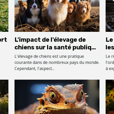
L'impact de l'élevage de
Le
ort
chiens sur la santé publique
le
: le cas de la ferme des
in
L'élevage de chiens est une pratique
Le r
Carons
courante dans de nombreux pays du monde.
l'or
Cependant, l'aspect...
à ex